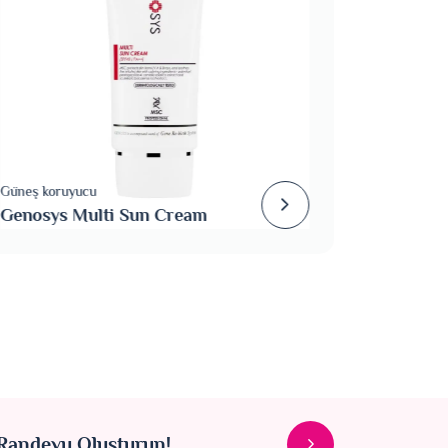
Oxymask C
Genosys
Güneş koruyucu
Genosys Multi Sun Cream
Cream
andevu Oluşturun!