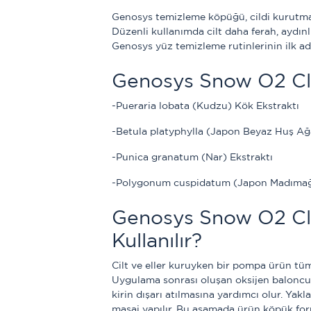
Genosys temizleme köpüğü, cildi kurutmada
Düzenli kullanımda cilt daha ferah, aydınl
Genosys yüz temizleme rutinlerinin ilk adı
Genosys Snow O2 Cle
-Pueraria lobata (Kudzu) Kök Ekstraktı
-Betula platyphylla (Japon Beyaz Huş Ağ
-Punica granatum (Nar) Ekstraktı
-Polygonum cuspidatum (Japon Madımağı
Genosys Snow O2 Cle
Kullanılır?
Cilt ve eller kuruyken bir pompa ürün tüm
Uygulama sonrası oluşan oksijen baloncuk
kirin dışarı atılmasına yardımcı olur. Yakla
masaj yapılır. Bu aşamada ürün köpük for