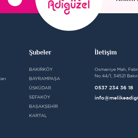
Şubeler
İletişim
BAKIRKÖY
Osmaniye Mah, Fabri
No:44/1, 34521 Bakı
arı
BAYRAMPAŞA
0537 234 36 18
ÜSKÜDAR
SEFAKÖY
info@melikeadig
BAŞAKŞEHİR
KARTAL