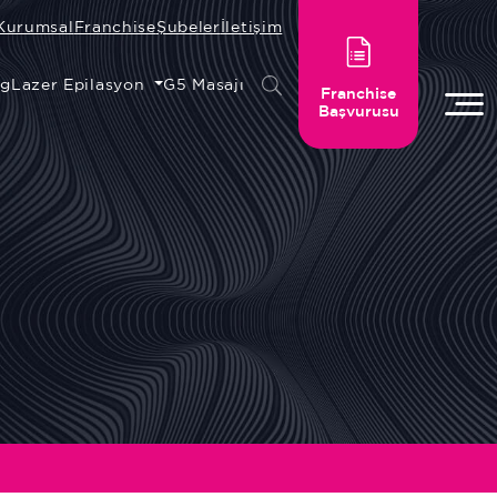
Kurumsal
Franchise
Şubeler
İletişim
ng
Lazer Epilasyon
G5 Masajı
Franchise
Başvurusu