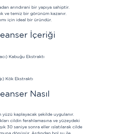
n arındırani bir yapıya sahiptir. 
ık ve temiz bir görünüm kazanır. 
mı için ideal bir üründür. 
anser İçeriği
acı) Kabuğu Ekstraktı
) Kök Ekstraktı
anser Nasıl 
 yüzü kaplayacak şekilde uygulanır. 
ları cildin ferahlamasına ve yüzeydeki 
şık 30 saniye sonra eller ıslatılarak cilde 
muna dönüşür. Ardından bol su ile 