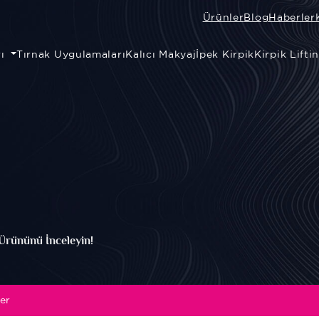
Ürünler
Blog
Haberler
rı
Tırnak Uygulamaları
Kalıcı Makyaj
İpek Kirpik
Kirpik Lifti
Ürününü İnceleyin!
er