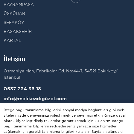
BAYRAMPAŞA
ÜSKÜDAR
SEFAKÖY
BAŞAKŞEHİR
KARTAL
İletişim
Osmaniye Mah, Fabrikalar Cd. No:44/1, 34521 Bakırköy/
İstanbul
0537 234 36 18
info@melikeadigüzel.com
İsteğe bağlı tanımlama bilgilerini, sosyal medya bağlantıları gibi web
sitelerimizde deneyiminizi iyileştirmek ve çevrimiçi etkinliğinize dayalı
olarak kişiselleştirilmiş reklamlar görüntülemek için kullanırız. İsteğe
bağlı tanımlama bilgilerini reddederseniz yalnızca size hizmetleri
sağlamak için gerekli tanımlama bilgileri kullanılır. Sayfanın altındaki
Copyright © 2023 - 2026 Melike Adıgüzel. All rights