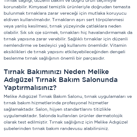
Tırnak sağlığı, düzenli bakım ve doğru ürün seçimiyle 
korunabilir. Kimyasal temizlik ürünleriyle doğrudan temasta 
bulunmak tırnaklara zarar vereceği için mutlaka koruyucu 
eldiven kullanılmalıdır. Tırnakların aşırı sert törpülenmesi 
veya yanlış kesilmesi, tırnak yüzeyinde çatlaklara neden 
olabilir. Sık sık oje sürmek, tırnakları hiç havalandırmamak da 
tırnak yapısına zarar verebilir. Sağlıklı tırnaklar için düzenli 
nemlendirme ve besleyici yağ kullanımı önemlidir. Vitamin 
eksiklikleri de tırnak yapısını etkileyebileceğinden dengeli 
beslenme tırnak sağlığının önemli bir parçasıdır.
Tırnak Bakımınızı Neden Melike
Adıgüzel Tırnak Bakım Salonunda
Yaptırmalısınız?
Melike Adıgüzel Tırnak Bakım Salonu, tırnak uygulamaları ve 
tırnak bakım hizmetlerinde profesyonel hizmetler 
sağlamaktadır. Salon, hijyen standartlarını titizlikle 
uygulamaktadır. Salonda kullanılan ürünler dermatolojik 
olarak test edilmiştir. Tırnak sağlığınız için Melike Adıgüzel 
şubelerinden tırnak bakım randevusu alabilirsiniz. 