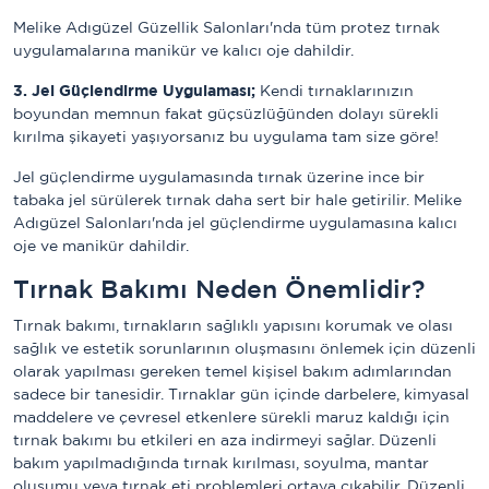
Melike Adıgüzel Güzellik Salonları'nda tüm protez tırnak
uygulamalarına manikür ve kalıcı oje dahildir.
3. Jel Güçlendirme Uygulaması;
Kendi tırnaklarınızın
boyundan memnun fakat güçsüzlüğünden dolayı sürekli
kırılma şikayeti yaşıyorsanız bu uygulama tam size göre!
Jel güçlendirme uygulamasında tırnak üzerine ince bir
tabaka jel sürülerek tırnak daha sert bir hale getirilir. Melike
Adıgüzel Salonları'nda jel güçlendirme uygulamasına kalıcı
oje ve manikür dahildir.
Tırnak Bakımı Neden Önemlidir?
Tırnak bakımı, tırnakların sağlıklı yapısını korumak ve olası
sağlık ve estetik sorunlarının oluşmasını önlemek için düzenli
olarak yapılması gereken temel kişisel bakım adımlarından
sadece bir tanesidir. Tırnaklar gün içinde darbelere, kimyasal
maddelere ve çevresel etkenlere sürekli maruz kaldığı için
tırnak bakımı bu etkileri en aza indirmeyi sağlar. Düzenli
bakım yapılmadığında tırnak kırılması, soyulma, mantar
oluşumu veya tırnak eti problemleri ortaya çıkabilir. Düzenli