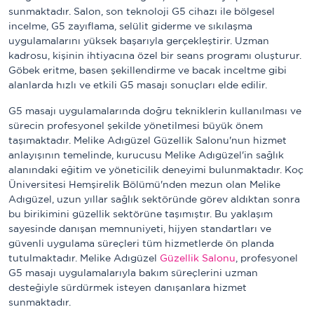
sunmaktadır. Salon, son teknoloji G5 cihazı ile bölgesel
incelme, G5 zayıflama, selülit giderme ve sıkılaşma
uygulamalarını yüksek başarıyla gerçekleştirir. Uzman
kadrosu, kişinin ihtiyacına özel bir seans programı oluşturur.
Göbek eritme, basen şekillendirme ve bacak inceltme gibi
alanlarda hızlı ve etkili G5 masajı sonuçları elde edilir.
G5 masajı uygulamalarında doğru tekniklerin kullanılması ve
sürecin profesyonel şekilde yönetilmesi büyük önem
taşımaktadır. Melike Adıgüzel Güzellik Salonu'nun hizmet
anlayışının temelinde, kurucusu Melike Adıgüzel'in sağlık
alanındaki eğitim ve yöneticilik deneyimi bulunmaktadır. Koç
Üniversitesi Hemşirelik Bölümü'nden mezun olan Melike
Adıgüzel, uzun yıllar sağlık sektöründe görev aldıktan sonra
bu birikimini güzellik sektörüne taşımıştır. Bu yaklaşım
sayesinde danışan memnuniyeti, hijyen standartları ve
güvenli uygulama süreçleri tüm hizmetlerde ön planda
tutulmaktadır. Melike Adıgüzel
Güzellik Salonu
, profesyonel
G5 masajı uygulamalarıyla bakım süreçlerini uzman
desteğiyle sürdürmek isteyen danışanlara hizmet
sunmaktadır.