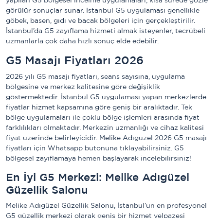
yapılan G5 bölgesel incelme uygulamaları, kısa sürede gözle
görülür sonuçlar sunar. İstanbul G5 uygulaması genellikle
göbek, basen, gıdı ve bacak bölgeleri için gerçekleştirilir.
İstanbul’da G5 zayıflama hizmeti almak isteyenler, tecrübeli
uzmanlarla çok daha hızlı sonuç elde edebilir.
G5 Masajı Fiyatları 2026
2026 yılı G5 masajı fiyatları, seans sayısına, uygulama
bölgesine ve merkez kalitesine göre değişiklik
göstermektedir. İstanbul G5 uygulaması yapan merkezlerde
fiyatlar hizmet kapsamına göre geniş bir aralıktadır. Tek
bölge uygulamaları ile çoklu bölge işlemleri arasında fiyat
farklılıkları olmaktadır. Merkezin uzmanlığı ve cihaz kalitesi
fiyat üzerinde belirleyicidir. Melike Adıgüzel 2026 G5 masajı
fiyatları için Whatsapp butonuna tıklayabilirsiniz. G5
bölgesel zayıflamaya hemen başlayarak incelebilirsiniz!
En İyi G5 Merkezi: Melike Adıgüzel
Güzellik Salonu
Melike Adıgüzel Güzellik Salonu, İstanbul’un en profesyonel
G5 güzellik merkezi olarak geniş bir hizmet yelpazesi