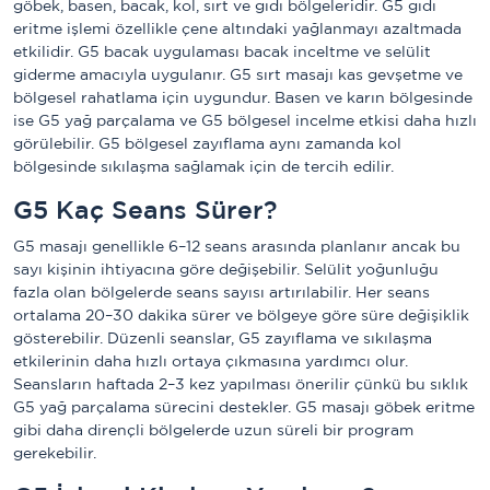
göbek, basen, bacak, kol, sırt ve gıdı bölgeleridir. G5 gıdı
eritme işlemi özellikle çene altındaki yağlanmayı azaltmada
etkilidir. G5 bacak uygulaması bacak inceltme ve selülit
giderme amacıyla uygulanır. G5 sırt masajı kas gevşetme ve
bölgesel rahatlama için uygundur. Basen ve karın bölgesinde
ise G5 yağ parçalama ve G5 bölgesel incelme etkisi daha hızlı
görülebilir. G5 bölgesel zayıflama aynı zamanda kol
bölgesinde sıkılaşma sağlamak için de tercih edilir.
G5 Kaç Seans Sürer?
G5 masajı genellikle 6–12 seans arasında planlanır ancak bu
sayı kişinin ihtiyacına göre değişebilir. Selülit yoğunluğu
fazla olan bölgelerde seans sayısı artırılabilir. Her seans
ortalama 20–30 dakika sürer ve bölgeye göre süre değişiklik
gösterebilir. Düzenli seanslar, G5 zayıflama ve sıkılaşma
etkilerinin daha hızlı ortaya çıkmasına yardımcı olur.
Seansların haftada 2–3 kez yapılması önerilir çünkü bu sıklık
G5 yağ parçalama sürecini destekler. G5 masajı göbek eritme
gibi daha dirençli bölgelerde uzun süreli bir program
gerekebilir.