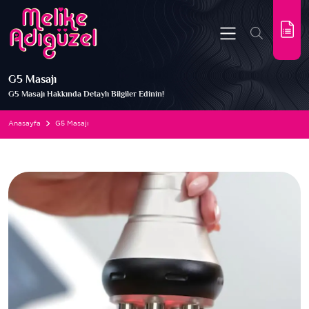
G5 Masajı
G5 Masajı Hakkında Detaylı Bilgiler Edinin!
Anasayfa
G5 Masajı