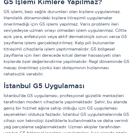
G5 İşlemi Kimlere Yapılmaz?
G5 işlemi, bazı sağlık durumları olan kişilere uygulanmaz.
Hamilelik dönemindeki kişilere titreşimli uygulamalar
önerilmediği için G5 işlemi yapılmaz. Varis problemi ileri
seviyedeyse uzman onayı olmadan işlem uygulanmaz. Ciltte
açık yara, enfeksiyon veya aktif dermatolojik sorun varsa G5
zayıflama işlemi gerçekleştirilmez. Kalp pili bulunanlar
titreşimli cihazlarla işlem yaptırmamalıdır. G5 bölgesel
zayıflama için ileri derecede kılcal damar hassasiyeti olan
kişilerde özel değerlendirme yapılmalıdır. Regl döneminde G5
masajı önerilmez çünkü kan dolaşımının hızlanması
rahatsızlık verebilir.
İstanbul G5 Uygulaması
İstanbul’da G5 uygulaması, profesyonel güzellik merkezleri
tarafından modern cihazlarla yapılmaktadır. Şehir, bu alanda
geniş bir hizmet ağına sahip olduğu için G5 uygulaması
seçenekleri oldukça fazladır. İstanbul G5 uygulamalarında G5
cihazı son teknoloji özelliklerle kullanılmakta ve daha verimli
yağ parçalama sağlanmaktadır. Uzman ekipler tarafından