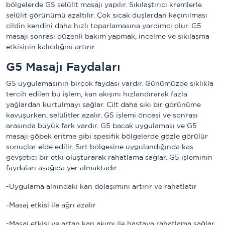
bölgelerde G5 selülit masajı yapılır. Sıkılaştırıcı kremlerle
selülit görünümü azaltılır. Çok sıcak duşlardan kaçınılması
cildin kendini daha hızlı toparlamasına yardımcı olur. G5
masajı sonrası düzenli bakım yapmak, incelme ve sıkılaşma
etkisinin kalıcılığını artırır.
G5 Masajı Faydaları
G5 uygulamasının birçok faydası vardır. Günümüzde sıklıkla
tercih edilen bu işlem, kan akışını hızlandırarak fazla
yağlardan kurtulmayı sağlar. Cilt daha sıkı bir görünüme
kavuşurken, selülitler azalır. G5 işlemi öncesi ve sonrası
arasında büyük fark vardır. G5 bacak uygulaması ve G5
masajı göbek eritme gibi spesifik bölgelerde gözle görülür
sonuçlar elde edilir. Sırt bölgesine uygulandığında kas
gevşetici bir etki oluşturarak rahatlama sağlar. G5 işleminin
faydaları aşağıda yer almaktadır.
-Uygulama alnındaki kan dolaşımını artırır ve rahatlatır
-Masaj etkisi ile ağrı azalır
-Masaj etkisi ve artan kan akımı ile hastaya rahatlama sağlar