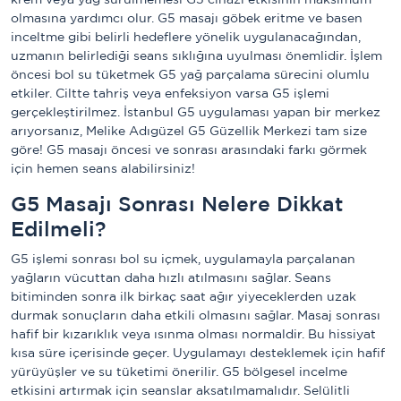
krem veya yağ sürülmemesi G5 cihazı etkisinin maksimum
olmasına yardımcı olur. G5 masajı göbek eritme ve basen
inceltme gibi belirli hedeflere yönelik uygulanacağından,
uzmanın belirlediği seans sıklığına uyulması önemlidir. İşlem
öncesi bol su tüketmek G5 yağ parçalama sürecini olumlu
etkiler. Ciltte tahriş veya enfeksiyon varsa G5 işlemi
gerçekleştirilmez. İstanbul G5 uygulaması yapan bir merkez
arıyorsanız, Melike Adıgüzel G5 Güzellik Merkezi tam size
göre! G5 masajı öncesi ve sonrası arasındaki farkı görmek
için hemen seans alabilirsiniz!
G5 Masajı Sonrası Nelere Dikkat
Edilmeli?
G5 işlemi sonrası bol su içmek, uygulamayla parçalanan
yağların vücuttan daha hızlı atılmasını sağlar. Seans
bitiminden sonra ilk birkaç saat ağır yiyeceklerden uzak
durmak sonuçların daha etkili olmasını sağlar. Masaj sonrası
hafif bir kızarıklık veya ısınma olması normaldir. Bu hissiyat
kısa süre içerisinde geçer. Uygulamayı desteklemek için hafif
yürüyüşler ve su tüketimi önerilir. G5 bölgesel incelme
etkisini artırmak için seanslar aksatılmamalıdır. Selülitli