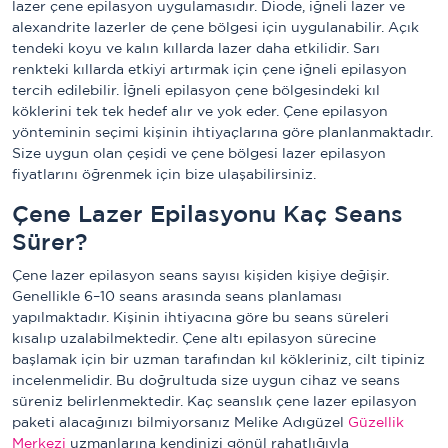
lazer çene epilasyon uygulamasıdır. Diode, iğneli lazer ve
alexandrite lazerler de çene bölgesi için uygulanabilir. Açık
tendeki koyu ve kalın kıllarda lazer daha etkilidir. Sarı
renkteki kıllarda etkiyi artırmak için çene iğneli epilasyon
tercih edilebilir. İğneli epilasyon çene bölgesindeki kıl
köklerini tek tek hedef alır ve yok eder. Çene epilasyon
yönteminin seçimi kişinin ihtiyaçlarına göre planlanmaktadır.
Size uygun olan çeşidi ve çene bölgesi lazer epilasyon
fiyatlarını öğrenmek için bize ulaşabilirsiniz.
Çene Lazer Epilasyonu Kaç Seans
Sürer?
Çene lazer epilasyon seans sayısı kişiden kişiye değişir.
Genellikle 6–10 seans arasında seans planlaması
yapılmaktadır. Kişinin ihtiyacına göre bu seans süreleri
kısalıp uzalabilmektedir. Çene altı epilasyon sürecine
başlamak için bir uzman tarafından kıl kökleriniz, cilt tipiniz
incelenmelidir. Bu doğrultuda size uygun cihaz ve seans
süreniz belirlenmektedir. Kaç seanslık çene lazer epilasyon
paketi alacağınızı bilmiyorsanız Melike Adıgüzel
Güzellik
Merkezi
uzmanlarına kendinizi gönül rahatlığıyla