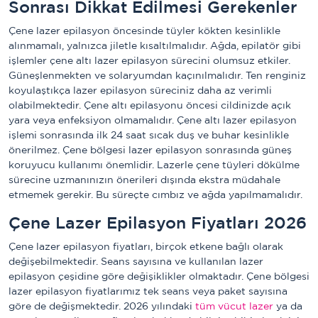
Sonrası Dikkat Edilmesi Gerekenler
Çene lazer epilasyon öncesinde tüyler kökten kesinlikle
alınmamalı, yalnızca jiletle kısaltılmalıdır. Ağda, epilatör gibi
işlemler çene altı lazer epilasyon sürecini olumsuz etkiler.
Güneşlenmekten ve solaryumdan kaçınılmalıdır. Ten renginiz
koyulaştıkça lazer epilasyon süreciniz daha az verimli
olabilmektedir. Çene altı epilasyonu öncesi cildinizde açık
yara veya enfeksiyon olmamalıdır. Çene altı lazer epilasyon
işlemi sonrasında ilk 24 saat sıcak duş ve buhar kesinlikle
önerilmez. Çene bölgesi lazer epilasyon sonrasında güneş
koruyucu kullanımı önemlidir. Lazerle çene tüyleri dökülme
sürecine uzmanınızın önerileri dışında ekstra müdahale
etmemek gerekir. Bu süreçte cımbız ve ağda yapılmamalıdır.
Çene Lazer Epilasyon Fiyatları 2026
Çene lazer epilasyon fiyatları, birçok etkene bağlı olarak
değişebilmektedir. Seans sayısına ve kullanılan lazer
epilasyon çeşidine göre değişiklikler olmaktadır. Çene bölgesi
lazer epilasyon fiyatlarımız tek seans veya paket sayısına
göre de değişmektedir. 2026 yılındaki
tüm vücut lazer
ya da