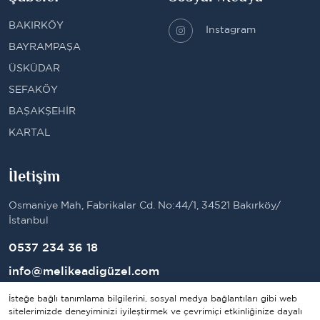
BAKIRKÖY
Instagram
BAYRAMPAŞA
ÜSKÜDAR
SEFAKÖY
BAŞAKŞEHİR
KARTAL
İletişim
Osmaniye Mah, Fabrikalar Cd. No:44/1, 34521 Bakırköy/
İstanbul
0537 234 36 18
info@melikeadigüzel.com
İsteğe bağlı tanımlama bilgilerini, sosyal medya bağlantıları gibi web
sitelerimizde deneyiminizi iyileştirmek ve çevrimiçi etkinliğinize dayalı