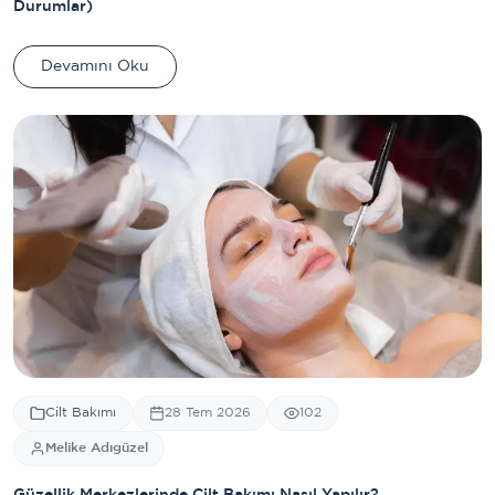
Durumlar)
Devamını Oku
Cilt Bakımı
28 Tem 2026
102
Melike Adıgüzel