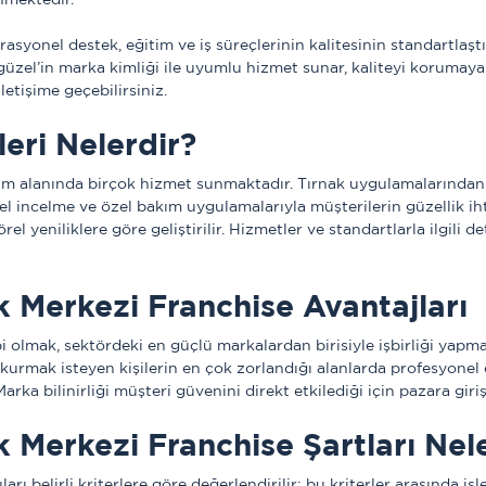
asyonel destek, eğitim ve iş süreçlerinin kalitesinin standartlaştı
güzel’in marka kimliği ile uyumlu hizmet sunar, kaliteyi korumaya d
letişime geçebilirsiniz.
eri Nelerdir?
ım alanında birçok hizmet sunmaktadır. Tırnak uygulamalarından c
l incelme ve özel bakım uygulamalarıyla müşterilerin güzellik iht
l yeniliklere göre geliştirilir. Hizmetler ve standartlarla ilgili d
k Merkezi Franchise Avantajları
 olmak, sektördeki en güçlü markalardan birisiyle işbirliği yapma
kurmak isteyen kişilerin en çok zorlandığı alanlarda profesyonel de
  Marka bilinirliği müşteri güvenini direkt etkilediği için pazara gi
k Merkezi Franchise Şartları Nel
rı belirli kriterlere göre değerlendirilir; bu kriterler arasında iş