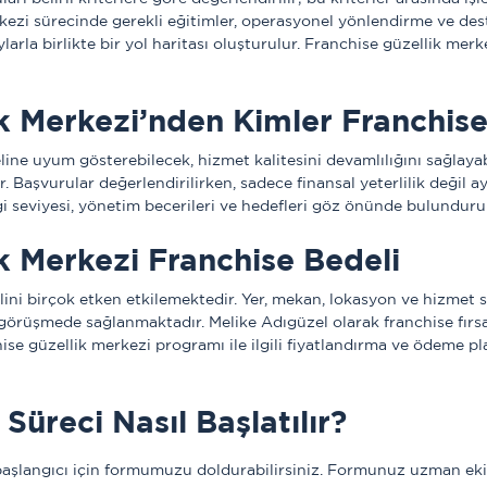
rkezi sürecinde gerekli eğitimler, operasyonel yönlendirme ve dest
a birlikte bir yol haritası oluşturulur. Franchise güzellik merkezi 
k Merkezi’nden Kimler Franchise 
line uyum gösterebilecek, hizmet kalitesini devamlılığını sağlayab
. Başvurular değerlendirilirken, sadece finansal yeterlilik değil ay
lgi seviyesi, yönetim becerileri ve hedefleri göz önünde bulundurul
k Merkezi Franchise Bedeli
ni birçok etken etkilemektedir. Yer, mekan, lokasyon ve hizmet ska
üze görüşmede sağlanmaktadır. Melike Adıgüzel olarak franchise fır
hise güzellik merkezi programı ile ilgili fiyatlandırma ve ödeme pl
Süreci Nasıl Başlatılır?
başlangıcı için formumuzu doldurabilirsiniz. Formunuz uzman ekib