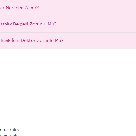
lar Nereden Alınır?
Ustalık Belgesi Zorunlu Mu?
Almak İçin Doktor Zorunlu Mu?
Hemşirelik
le en çok