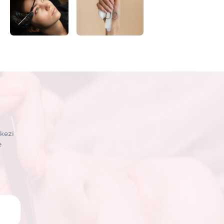
kezi
e