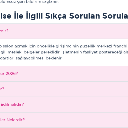
olumsuz geri bildirim sağlanır. 
se İle İlgili Sıkça Sorulan Sorula
rdir?
p salon açmak için öncelikle girişimcinin güzellik merkezi franc
ilgili mesleki belgeler gereklidir. İşletmenin faaliyet göstereceği
dartları sağlayabilmesi beklenir.
lur 2026?
ir?
 Edilmelidir?
ler Nelerdir?