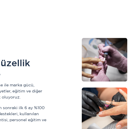
üzellik
e
e ile marka gücü,
etler, eğitim ve diğer
k oluyoruz.
 sonraki ilk 6 ay %100
stekleri, kullanılan
isi, personel eğitim ve