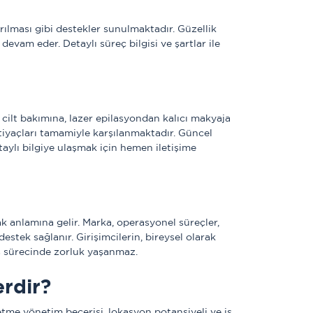
rılması gibi destekler sunulmaktadır. Güzellik 
evam eder. Detaylı süreç bilgisi ve şartlar ile 
ilt bakımına, lazer epilasyondan kalıcı makyaja 
iyaçları tamamiyle karşılanmaktadır. Güncel 
etaylı bilgiye ulaşmak için hemen iletişime 
k anlamına gelir. Marka, operasyonel süreçler, 
stek sağlanır. Girişimcilerin, bireysel olarak 
riş sürecinde zorluk yaşanmaz. 
erdir?
letme yönetim becerisi, lokasyon potansiyeli ve iş 