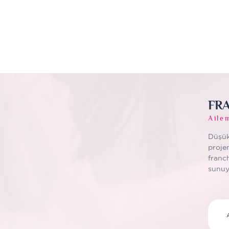
FRA
Aile
Düşük
proje
franc
sunuy