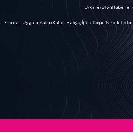
Ürünler
Blog
Haberler
rı
Tırnak Uygulamaları
Kalıcı Makyaj
İpek Kirpik
Kirpik Lifti