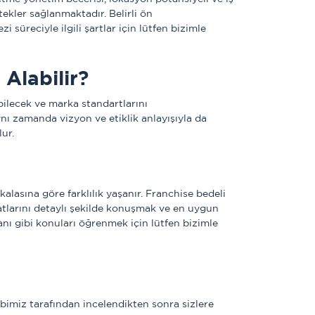
ekler sağlanmaktadır. Belirli ön 
süreciyle ilgili şartlar için lütfen bizimle 
Alabilir?
ilecek ve marka standartlarını 
nı zamanda vizyon ve etiklik anlayışıyla da 
ur. 
lasına göre farklılık yaşanır. Franchise bedeli 
satlarını detaylı şekilde konuşmak ve en uygun 
anı gibi konuları öğrenmek için lütfen bizimle 
imiz tarafından incelendikten sonra sizlere  