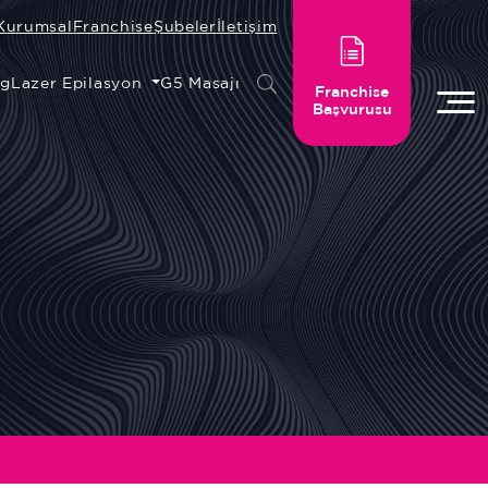
Kurumsal
Franchise
Şubeler
İletişim
ng
Lazer Epilasyon
G5 Masajı
Franchise
Başvurusu