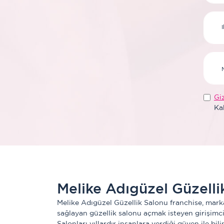
Giz
Ka
Melike Adıgüzel Güzelli
Melike Adıgüzel Güzellik Salonu franchise, markan
sağlayan güzellik salonu açmak isteyen girişimcile
Salonları yıllardır insanlara verdiği güven ile bil